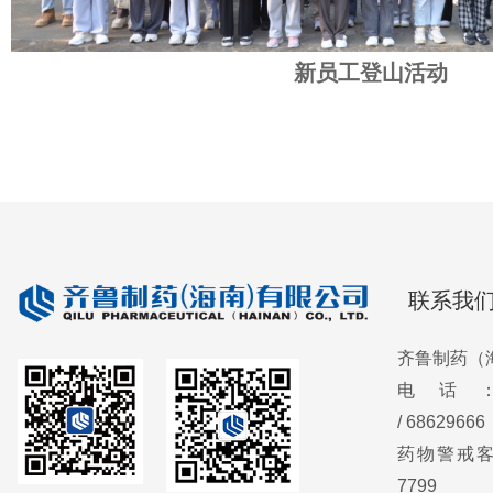
新员工登山活动
联系我
齐鲁制药（
电话：089
/
68629666
药物警戒客服
7799