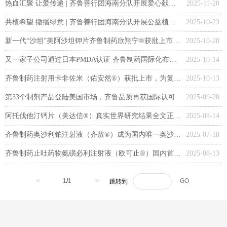
热血汇聚 让爱传递 | 齐鲁善行团海南分队开展爱心献血公益活动
2025-11-20
共植希望 撒播绿意 | 齐鲁善行团海南分队开展公益植树活动
2025-10-23
新一代“沙坦”美阿沙坦钾片齐鲁制药欣翔宁®获批上市，用于成人原发性高血压治疗
2025-10-20
又一家子公司通过日本PMDA认证 齐鲁制药国际化布局再添新支点
2025-10-14
齐鲁制药注射用卡非佐米（佑安然®）获批上市，为复发/难治多发性骨髓瘤患者提供强有力的治疗手段
2025-10-13
第33个制剂产品登陆美国市场，齐鲁品质再获国际认可
2025-09-28
阿托伐他汀钙片（美达信®）真实世界研究结果全文正式发表
2025-08-14
齐鲁制药奥沙利铂注射液（齐敖®）成为国内唯一奥沙利铂参比制剂
2025-07-18
齐鲁制药止吐药物氨磺必利注射液（欧可止®）国内首家获批上市
2025-06-13
<
1
/
1
>
GO
跳转到