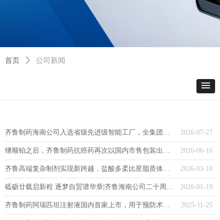
首页
ꄲ
公司新闻
齐鲁制药海南公司入选省级先进级智能工厂，全集团已达5家
2026-07-27
继顺铂之后，齐鲁制药抗癌药再次以国内市售包装出口北美市场
2026-06-16
齐鲁高端复杂制剂实现新跨越，盐酸多柔比星脂质体注射液发运美国
2026-03-10
砥砺廿载启新程 逐梦自贸谱华章|齐鲁海南公司二十周年庆典隆重举行
2026-01-19
齐鲁制药阿瑞匹坦注射液国内首家上市，用于预防术后恶心和呕吐
2025-11-25