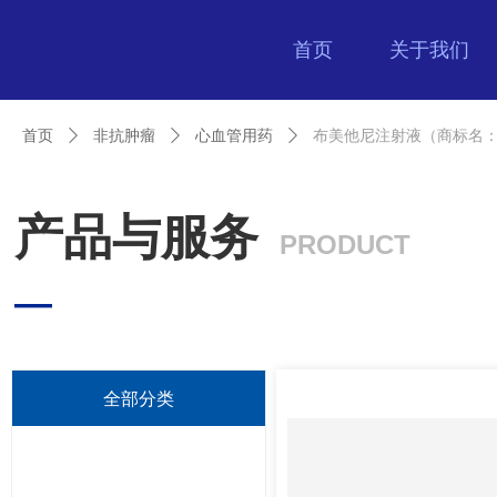
首页
关于我们
首页
ꄲ
非抗肿瘤
ꄲ
心血管用药
ꄲ
布美他尼注射液（商标名
产品与服务
PRODUCT
—
全部分类