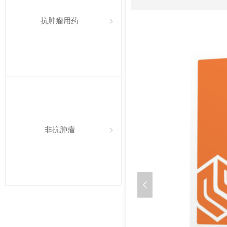
抗肿瘤用药
ꁇ
非抗肿瘤
ꁇ
넳