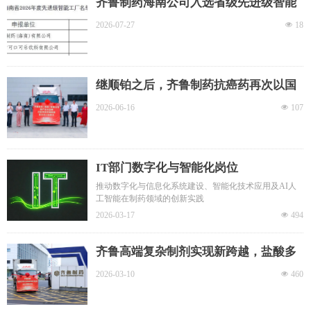
齐鲁制药海南公司入选省级先进级智能
工厂，全集团已达5家
2026-07-27
넶
18
继顺铂之后，齐鲁制药抗癌药再次以国
内市售包装出口北美市场
2026-06-16
넶
107
IT部门数字化与智能化岗位
推动数字化与信息化系统建设、智能化技术应用及AI人
工智能在制药领域的创新实践
2026-03-17
넶
494
齐鲁高端复杂制剂实现新跨越，盐酸多
柔比星脂质体注射液发运美国
2026-03-10
넶
460