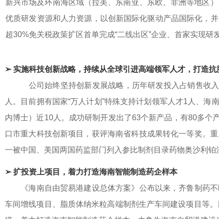
新兴市场及环南海区域（拉美、东南亚、东欧、非洲等地区）
优质研发资源和人力资源，以创新国际化驱动产品国际化，并
超30%免关税政策扩区首单完成“二线出区”企业、首家实现
➢ 实施科技创新战略，持续从全球引进高端领军人才，打造抗
公司始终坚持创新发展战略，历年研发投入占销售收入的8
人。目前拥有国家“万人计划”特殊支持计划领军人才1人、海
内博士）近10人。成功研制开发出了63个新产品，有80多
口市重大科技创新项目，获评海南省科技成果转化一等奖。重
一被中国、美国两国药监部门列入参比制剂目录药物奥沙利铂
➢ 扩投资上项目，着力打造海南智能制造药企样本
《海南自由贸易港建设总体方案》公布以来，齐鲁制药不断
车间增线项目、脂质体纳米粒高端制剂生产车间建设项目等。