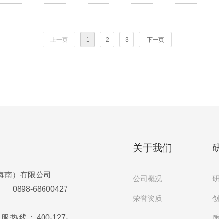
上一页
1
2
3
下一页
关于我们
们
海南）有限公司
公司概况
8-68600427
荣誉资质
热线：400-127-