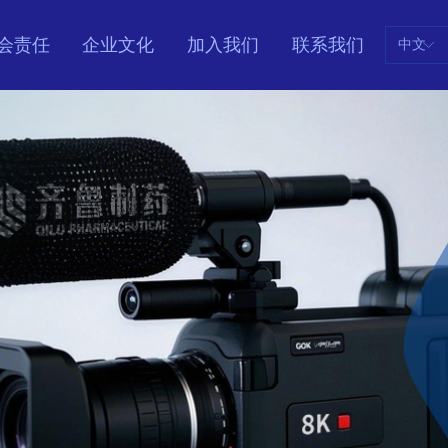
会责任
企业文化
加入我们
联系我们
中文
ꀅ