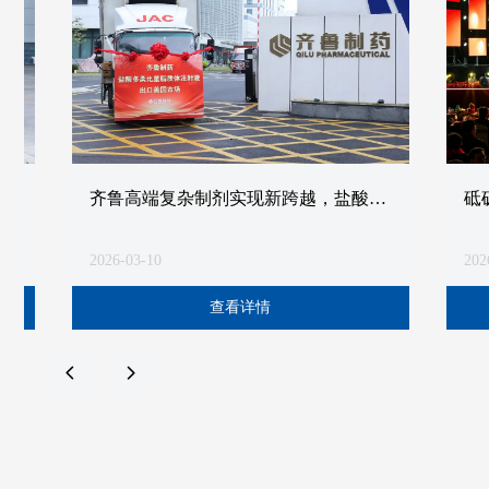
齐鲁高端复杂制剂实现新跨越，盐酸多
砥砺廿载启新程
柔比星脂质体注射液发运美国
海南公司二十
2026-03-10
2026-01-19
查看详情
넳
넲